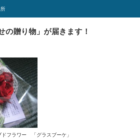
談所
せの贈り物」が届きます！
フラワー 「グラスブーケ」