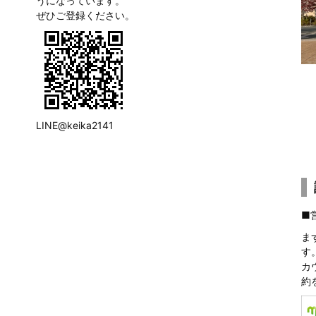
うになっています。
ぜひご登録ください。
LINE@keika2141
■
ま
す
カ
約