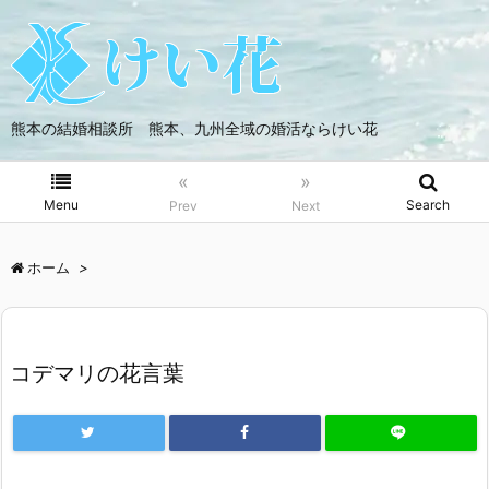
熊本の結婚相談所 熊本、九州全域の婚活ならけい花
«
»
Menu
Search
Prev
Next
ホーム
>
コデマリの花言葉