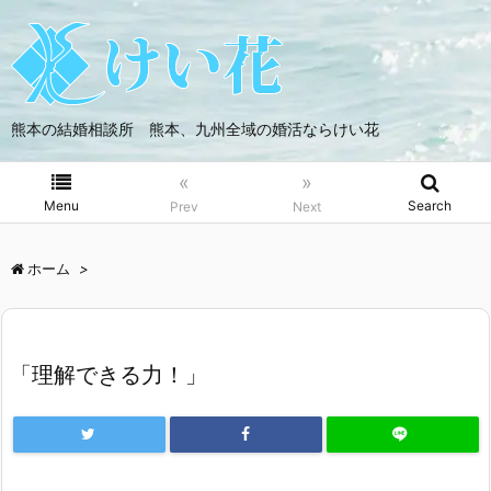
熊本の結婚相談所 熊本、九州全域の婚活ならけい花
«
»
Menu
Search
Prev
Next
ホーム
>
「理解できる力！」