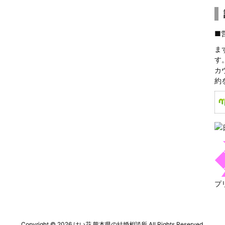
■
ま
す
カ
約
プ
Copyright ©
2026
けい花 熊本県の結婚相談所
All Rights Reserved.