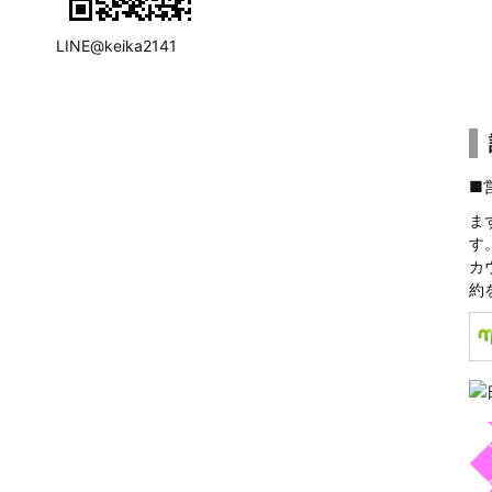
LINE@keika2141
■
ま
す
カ
約