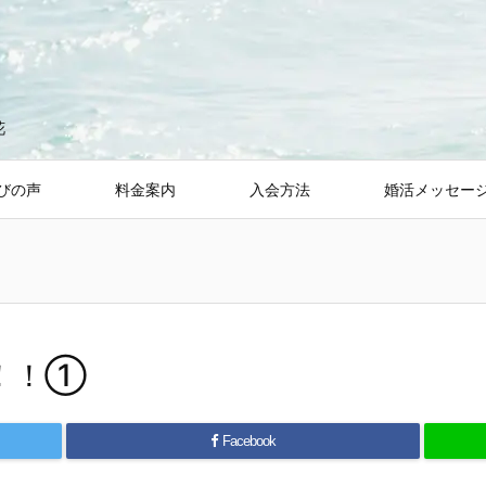
花
びの声
料金案内
入会方法
婚活メッセー
！！①
Facebook