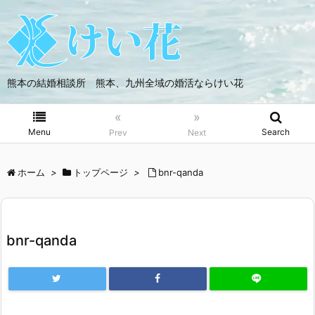
熊本の結婚相談所 熊本、九州全域の婚活ならけい花
«
»
Menu
Search
Prev
Next
ホーム
>
トップページ
>
bnr-qanda
bnr-qanda