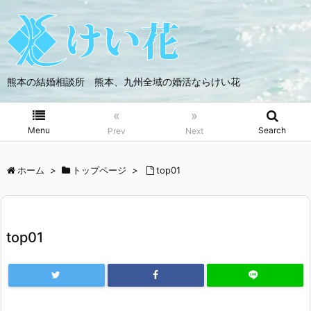
熊本の結婚相談所 熊本、九州全域の婚活ならけい花
«
»
Menu
Search
Prev
Next
ホーム
>
トップページ
>
top01
top01