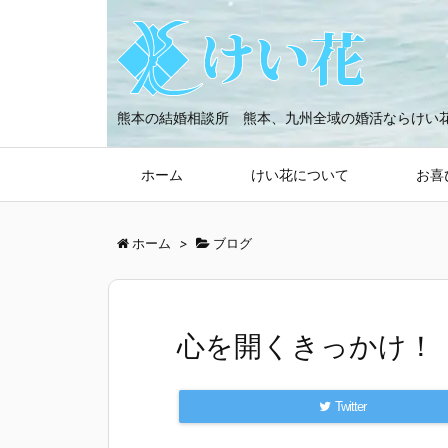
熊本の結婚相談所 熊本、九州全域の婚活ならけい
ホーム
けい花について
お喜
ホーム
>
ブログ
心を開くきっかけ！
Twitter