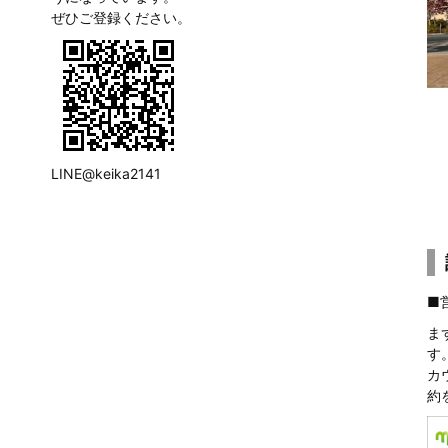
ぜひご登録ください。
LINE@keika2141
■
ま
す
カ
約