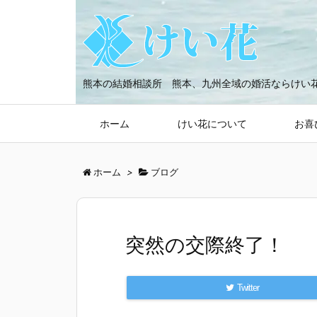
熊本の結婚相談所 熊本、九州全域の婚活ならけい
ホーム
けい花について
お喜
ホーム
>
ブログ
突然の交際終了！
Twitter