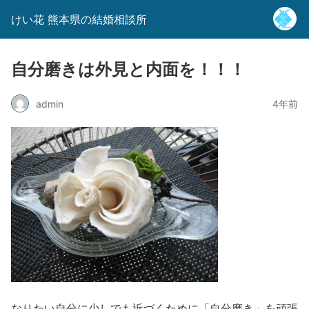
けい花 熊本県の結婚相談所
自分磨きは外見と内面を！！！
admin
4年前
なりたい自分に少しでも近づくために「自分磨き」を頑張