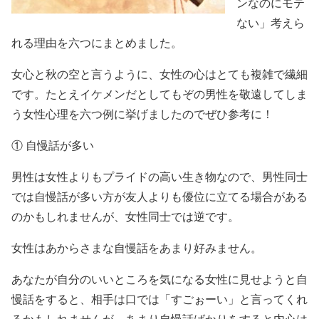
ンなのにモテ
ない」考えら
れる理由を六つにまとめました。
女心と秋の空と言うように、女性の心はとても複雑で繊細
です。たとえイケメンだとしてもぞの男性を敬遠してしま
う女性心理を六つ例に挙げましたのでぜひ参考に！
① 自慢話が多い
男性は女性よりもプライドの高い生き物なので、男性同士
では自慢話が多い方が友人よりも優位に立てる場合がある
のかもしれませんが、女性同士では逆です。
女性はあからさまな自慢話をあまり好みません。
あなたが自分のいいところを気になる女性に見せようと自
慢話をすると、相手は口では「すごぉーい」と言ってくれ
るかもしれませんが、あまり自慢話ばかりをすると内心は