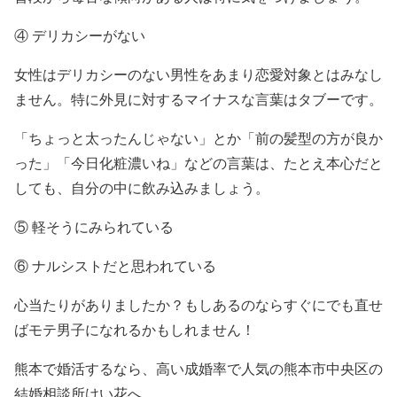
④ デリカシーがない
女性はデリカシーのない男性をあまり恋愛対象とはみなし
ません。特に外見に対するマイナスな言葉はタブーです。
「ちょっと太ったんじゃない」とか「前の髪型の方が良か
った」「今日化粧濃いね」などの言葉は、たとえ本心だと
しても、自分の中に飲み込みましょう。
⑤ 軽そうにみられている
⑥ ナルシストだと思われている
心当たりがありましたか？もしあるのならすぐにでも直せ
ばモテ男子になれるかもしれません！
熊本で婚活するなら、高い成婚率で人気の熊本市中央区の
結婚相談所けい花へ……