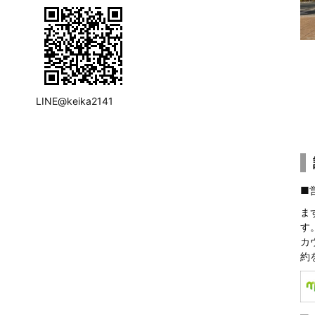
LINE@keika2141
■
ま
す
カ
約